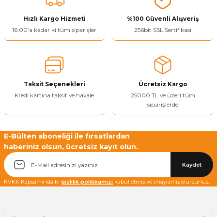
ivi
k Bağlantıları
arı
aları
Panç Çeşitleri
Hobi Yapıştırıcıları
Oda ve Wc Kapı Kilidi
Köşe Sepetler
Pantolonluk
Köpük Tabancası
Sehba Ayakları
Hızlı Kargo Hizmeti
%100 Güvenli Alışveriş
16:00’a kadar ki tüm siparişler
256bit SSL Sertifikası
leri
ı
Piton Askı
Pano ve Kapak Kilitleri
Sabunluk
Pense
Vitrin Ara Ayakları
Çubuğu ve Aparatları
ancası
Streç
Sandık Kilitleri
Tuvalet Kağıtlılığı
Silikon Tabancası
arı
itleri
sı
Takım Çantası
Tornavida Çeşitleri
Taksit Seçenekleri
Ücretsiz Kargo
Kredi kartına taksit ve havale
25000 TL ve üzeri tüm
siparişlerde
Sprey Ürünleri
ası
Zımba Teli
Zımpara Çeşitleri
E-Bülten aboneliği ile fırsatlardan
haberiniz olsun, ücretsiz kayıt olun.
Kaydet
KVKK Kapsamında ki
gizlilik politikamızı
kabul etmiş ve onaylamış olursunuz.