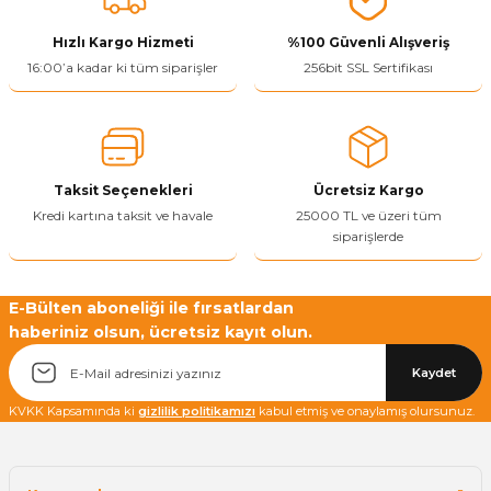
ivi
k Bağlantıları
arı
aları
Panç Çeşitleri
Hobi Yapıştırıcıları
Oda ve Wc Kapı Kilidi
Köşe Sepetler
Pantolonluk
Köpük Tabancası
Sehba Ayakları
Hızlı Kargo Hizmeti
%100 Güvenli Alışveriş
16:00’a kadar ki tüm siparişler
256bit SSL Sertifikası
leri
ı
Piton Askı
Pano ve Kapak Kilitleri
Sabunluk
Pense
Vitrin Ara Ayakları
Çubuğu ve Aparatları
ancası
Streç
Sandık Kilitleri
Tuvalet Kağıtlılığı
Silikon Tabancası
arı
itleri
sı
Takım Çantası
Tornavida Çeşitleri
Taksit Seçenekleri
Ücretsiz Kargo
Kredi kartına taksit ve havale
25000 TL ve üzeri tüm
siparişlerde
Sprey Ürünleri
ası
Zımba Teli
Zımpara Çeşitleri
E-Bülten aboneliği ile fırsatlardan
haberiniz olsun, ücretsiz kayıt olun.
Kaydet
KVKK Kapsamında ki
gizlilik politikamızı
kabul etmiş ve onaylamış olursunuz.