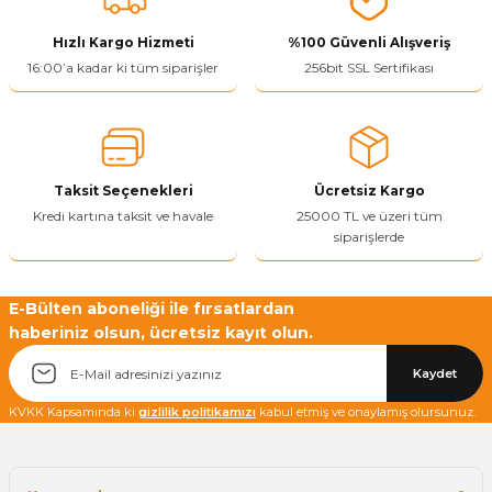
ivi
k Bağlantıları
arı
aları
Panç Çeşitleri
Hobi Yapıştırıcıları
Oda ve Wc Kapı Kilidi
Köşe Sepetler
Pantolonluk
Köpük Tabancası
Sehba Ayakları
Hızlı Kargo Hizmeti
%100 Güvenli Alışveriş
16:00’a kadar ki tüm siparişler
256bit SSL Sertifikası
leri
ı
Piton Askı
Pano ve Kapak Kilitleri
Sabunluk
Pense
Vitrin Ara Ayakları
Çubuğu ve Aparatları
ancası
Streç
Sandık Kilitleri
Tuvalet Kağıtlılığı
Silikon Tabancası
arı
itleri
sı
Takım Çantası
Tornavida Çeşitleri
Taksit Seçenekleri
Ücretsiz Kargo
Kredi kartına taksit ve havale
25000 TL ve üzeri tüm
siparişlerde
Sprey Ürünleri
ası
Zımba Teli
Zımpara Çeşitleri
E-Bülten aboneliği ile fırsatlardan
haberiniz olsun, ücretsiz kayıt olun.
Kaydet
KVKK Kapsamında ki
gizlilik politikamızı
kabul etmiş ve onaylamış olursunuz.