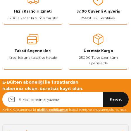
ivi
k Bağlantıları
arı
aları
Panç Çeşitleri
Hobi Yapıştırıcıları
Oda ve Wc Kapı Kilidi
Köşe Sepetler
Pantolonluk
Köpük Tabancası
Sehba Ayakları
Hızlı Kargo Hizmeti
%100 Güvenli Alışveriş
16:00’a kadar ki tüm siparişler
256bit SSL Sertifikası
leri
ı
Piton Askı
Pano ve Kapak Kilitleri
Sabunluk
Pense
Vitrin Ara Ayakları
Çubuğu ve Aparatları
ancası
Streç
Sandık Kilitleri
Tuvalet Kağıtlılığı
Silikon Tabancası
arı
itleri
sı
Takım Çantası
Tornavida Çeşitleri
Taksit Seçenekleri
Ücretsiz Kargo
Kredi kartına taksit ve havale
25000 TL ve üzeri tüm
siparişlerde
Sprey Ürünleri
ası
Zımba Teli
Zımpara Çeşitleri
E-Bülten aboneliği ile fırsatlardan
haberiniz olsun, ücretsiz kayıt olun.
Kaydet
KVKK Kapsamında ki
gizlilik politikamızı
kabul etmiş ve onaylamış olursunuz.