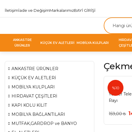
İletişim
İade ve Değişim
Markalarımız
BAYİ GİRİŞİ
ANKASTRE
HIRDA
KÜÇÜK EV ALETLERİ
MOBİLYA KULPLARI
ÜRÜNLER
ÇEŞİTL
Çekme
ANKASTRE ÜRÜNLER
KÜÇÜK EV ALETLERİ
Yeniler
MOBİLYA KULPLARI
%10
Yeniler Te
HIRDAVAT ÇEŞİTLERİ
Rayı
KAPI KOLU KİLİT
1
159,00 ₺
MOBİLYA BAĞLANTILARI
MUTFAK,GARDROP ve BANYO