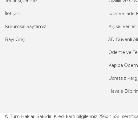
Tedarikçilerimiz
Gizlilik ve Güv
İletişim
İptal ve İade K
Kurumsal Sayfamız
Kişisel Veriler 
Bayi Girişi
3D Güvenli Alı
Ödeme ve Te
Kapıda Öde
Ücretsiz Karg
Havale Bildiri
© Tüm Hakları Saklıdır. Kredi kartı bilgileriniz 256bit SSL sertifi