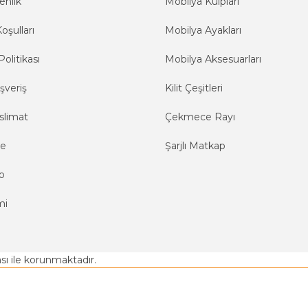
enlik
Mobilya Kulpları
oşulları
Mobilya Ayakları
Politikası
Mobilya Aksesuarları
şveriş
Kilit Çeşitleri
slimat
Çekmece Rayı
me
Şarjlı Matkap
o
mi
kası ile korunmaktadır.