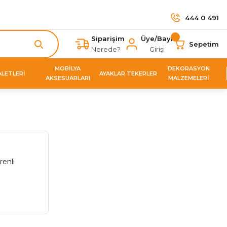
444 0 491
Siparişim
Üye/Bayi
Sepetim
Nerede?
Girişi
MOBİLYA
DEKORASYON
ALETLERİ
AYAKLAR TEKERLER
AKSESUARLARI
MALZEMELERİ
enli