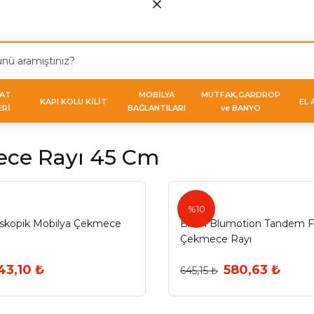
VAT
MOBİLYA
MUTFAK,GARDROP
KAPI KOLU KİLİT
EL 
ERİ
BAĞLANTILARI
ve BANYO
ce Rayı 45 Cm
Blum
%10
leskopik Mobilya Çekmece
Blum Blumotion Tandem Fr
Çekmece Rayı
43,10 ₺
580,63 ₺
645,15 ₺