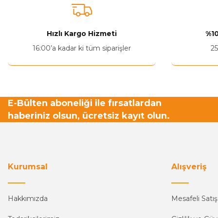
Hızlı Kargo Hizmeti
%10
16:00’a kadar ki tüm siparişler
25
E-Bülten aboneliği ile fırsatlardan
haberiniz olsun, ücretsiz kayıt olun.
Kurumsal
Alışveriş
Hakkımızda
Mesafeli Satı