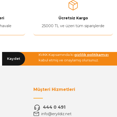
ri
Ücretsiz Kargo
 havale
25000 TL ve üzeri tüm siparişlerde
KVKK Kapsamında ki
gizlilik politikamızı
Kaydet
kabul etmiş ve onaylamış olursunuz.
Müşteri Hizmetleri
444 0 491
info@eryildiz.net