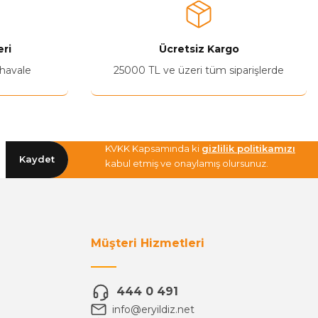
ri
Ücretsiz Kargo
 havale
25000 TL ve üzeri tüm siparişlerde
KVKK Kapsamında ki
gizlilik politikamızı
Kaydet
kabul etmiş ve onaylamış olursunuz.
Müşteri Hizmetleri
444 0 491
info@eryildiz.net