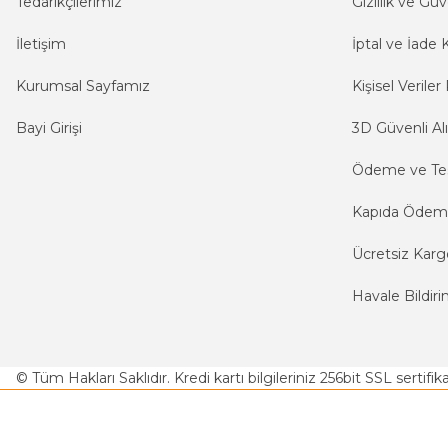
Tedarikçilerimiz
Gizlilik ve Güv
İletişim
İptal ve İade K
Kurumsal Sayfamız
Kişisel Veriler 
Bayi Girişi
3D Güvenli Alı
Ödeme ve Te
Kapıda Öde
Ücretsiz Karg
Havale Bildiri
© Tüm Hakları Saklıdır. Kredi kartı bilgileriniz 256bit SSL sertifi