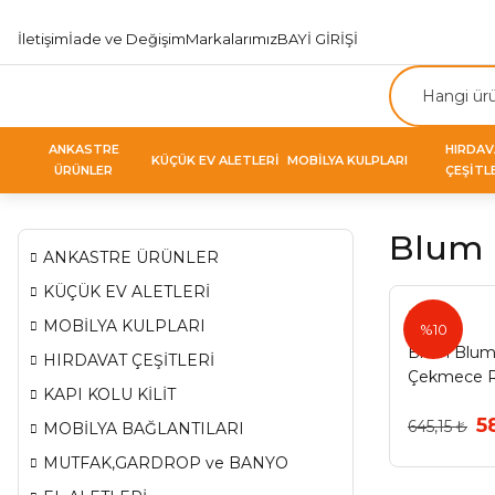
İletişim
İade ve Değişim
Markalarımız
BAYİ GİRİŞİ
ANKASTRE
HIRDA
KÜÇÜK EV ALETLERİ
MOBİLYA KULPLARI
ÜRÜNLER
ÇEŞİTL
Blum 
ANKASTRE ÜRÜNLER
KÜÇÜK EV ALETLERİ
Blum
MOBİLYA KULPLARI
%10
Blum Blumo
HIRDAVAT ÇEŞİTLERİ
Çekmece R
KAPI KOLU KİLİT
5
645,15 ₺
MOBİLYA BAĞLANTILARI
MUTFAK,GARDROP ve BANYO