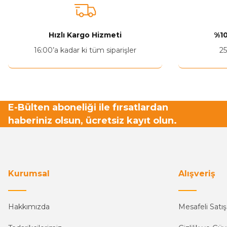
Hızlı Kargo Hizmeti
%10
16:00’a kadar ki tüm siparişler
25
E-Bülten aboneliği ile fırsatlardan
haberiniz olsun, ücretsiz kayıt olun.
Kurumsal
Alışveriş
Hakkımızda
Mesafeli Satı