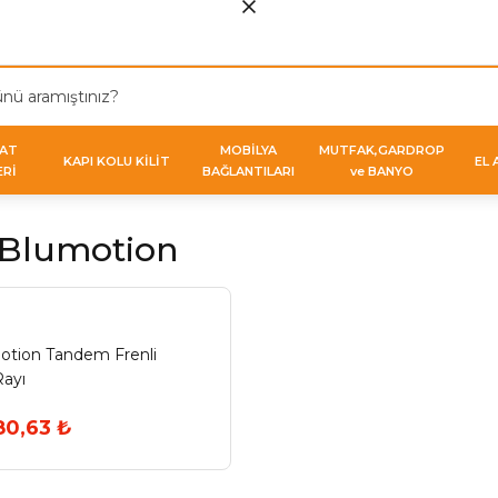
VAT
MOBİLYA
MUTFAK,GARDROP
KAPI KOLU KİLİT
EL 
ERİ
BAĞLANTILARI
ve BANYO
Blumotion
tion Tandem Frenli
ayı
80,63 ₺