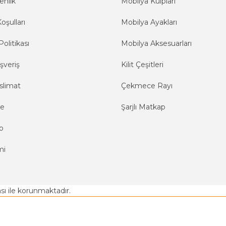
enlik
Mobilya Kulpları
oşulları
Mobilya Ayakları
Politikası
Mobilya Aksesuarları
şveriş
Kilit Çeşitleri
slimat
Çekmece Rayı
me
Şarjlı Matkap
o
mi
kası ile korunmaktadır.