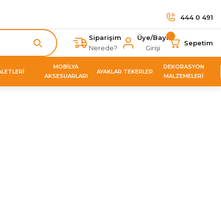
444 0 491
Siparişim
Üye/Bayi
Sepetim
Nerede?
Girişi
MOBİLYA
DEKORASYON
ALETLERİ
AYAKLAR TEKERLER
AKSESUARLARI
MALZEMELERİ