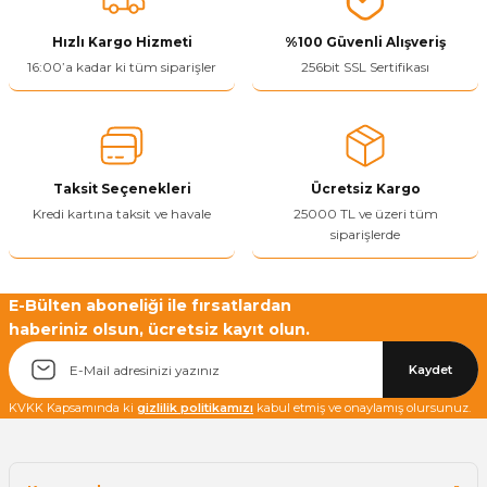
ivi
k Bağlantıları
arı
aları
Panç Çeşitleri
Hobi Yapıştırıcıları
Oda ve Wc Kapı Kilidi
Köşe Sepetler
Pantolonluk
Köpük Tabancası
Sehba Ayakları
Hızlı Kargo Hizmeti
%100 Güvenli Alışveriş
16:00’a kadar ki tüm siparişler
256bit SSL Sertifikası
leri
ı
Piton Askı
Pano ve Kapak Kilitleri
Sabunluk
Pense
Vitrin Ara Ayakları
Çubuğu ve Aparatları
ancası
Streç
Sandık Kilitleri
Tuvalet Kağıtlılığı
Silikon Tabancası
arı
itleri
sı
Takım Çantası
Tornavida Çeşitleri
Taksit Seçenekleri
Ücretsiz Kargo
Kredi kartına taksit ve havale
25000 TL ve üzeri tüm
siparişlerde
Sprey Ürünleri
ası
Zımba Teli
Zımpara Çeşitleri
E-Bülten aboneliği ile fırsatlardan
haberiniz olsun, ücretsiz kayıt olun.
Kaydet
KVKK Kapsamında ki
gizlilik politikamızı
kabul etmiş ve onaylamış olursunuz.